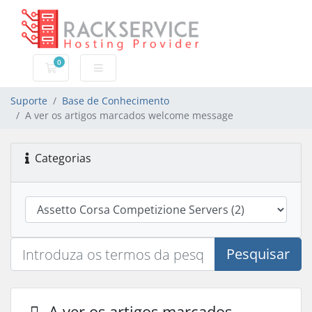
0
Carrinho de Compras
Suporte
Base de Conhecimento
A ver os artigos marcados welcome message
Categorias
Pesquisar
A ver os artigos marcados