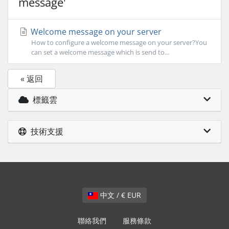
message'
Welcome message on your server
How to configure a welcome message on your server?You
can set a welcome message which is send to...
« 返回
標籤雲
技術支援
中文 / € EUR
聯絡我們
服務條款